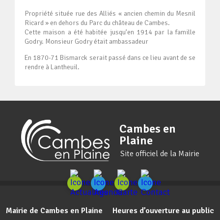
Propriété située rue des Alliés « ancien chemin du Mesnil
Ricard » en dehors du Parc du château de Cambes.
Cette maison a été habitée jusqu’en 1914 par la famille
Godry. Monsieur Godry était ambassadeur
En 1870-71 Bismarck serait passé dans ce lieu avant de se
rendre à Lantheuil.
Cambes en
Plaine
Site officiel de la Mairie
Mairie de Cambes en Plaine
Heures d’ouverture au public