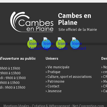
Cambes en
Plaine
Site officiel de la Mairie
d’ouverture au public
Univers
Der
› Vie municipale
› N
 9h00 à 13h00
› Pratique
› cm
: 9h00 à 13h00
› Culture, sport et associations
› C
di : 9h00 à 13h00
› Patrimoine
› M
 9h00 à 13h00
› Contact
› C
di : 9h00 à 13h00
› Jeunesse
› C
Mentions légales
-
Création & Hébergement : Net-Conception.com