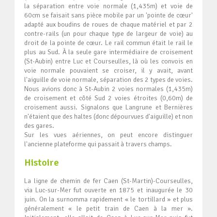
la séparation entre voie normale (1,435m) et voie de
60cm se faisait sans pièce mobile par un 'pointe de cœur'
adapté aux boudins de roues de chaque matériel et par 2
contre-rails (un pour chaque type de largeur de voie) au
droit de la pointe de cœur. Le rail commun était le rail le
plus au Sud. À la seule gare intermédiaire de croisement
(St-Aubin) entre Luc et Courseulles, là où les convois en
voie normale pouvaient se croiser, il y avait, avant
l'aiguille de voie normale, séparation des 2 types de voies.
Nous avions donc à St-Aubin 2 voies normales (1,435m)
de croisement et côté Sud 2 voies étroites (0,60m) de
croisement aussi. Signalons que Langrune et Bernières
n'étaient que des haltes (donc dépourvues d'aiguille) et non
des gares.
Sur les vues aériennes, on peut encore distinguer
l'ancienne plateforme qui passait à travers champs.
Histoire
La ligne de chemin de fer Caen (St-Martin)-Courseulles,
via Luc-sur-Mer fut ouverte en 1875 et inaugurée le 30
juin. On la surnomma rapidement « le tortillard » et plus
généralement « le petit train de Caen à la mer ».