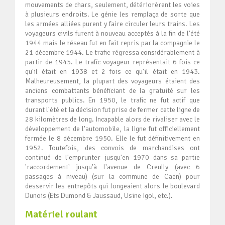
mouvements de chars, seulement, détériorèrent les voies
à plusieurs endroits. Le génie les remplaça de sorte que
les armées alliées purent y faire circuler leurs trains. Les
voyageurs civils furent à nouveau acceptés à la fin de l'été
1944 mais le réseau fut en fait repris par la compagnie le
21 décembre 1944. Le trafic régressa considérablement à
partir de 1945. Le trafic voyageur représentait 6 fois ce
qu'il était en 1938 et 2 fois ce qu'il était en 1943.
Malheureusement, la plupart des voyageurs étaient des
anciens combattants bénéficiant de la gratuité sur les
transports publics. En 1950, le trafic ne fut actif que
durant l'été et la décision fut prise de fermer cette ligne de
28 kilomètres de long. Incapable alors de rivaliser avec le
développement de l’automobile, la ligne fut officiellement
fermée le 8 décembre 1950. Elle le fut définitivement en
1952. Toutefois, des convois de marchandises ont
continué de l'emprunter jusqu'en 1970 dans sa partie
'raccordement' jusqu'à l'avenue de Creully (avec 6
passages à niveau) (sur la commune de Caen) pour
desservir les entrepôts qui longeaient alors le boulevard
Dunois (Ets Dumond & Jaussaud, Usine Igol, etc.).
Matériel roulant