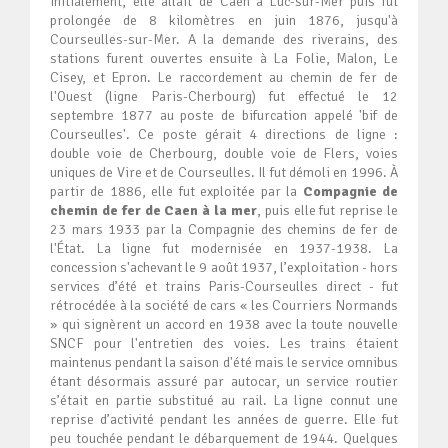
Initialement, elle allait de Caen à Luc-sur-Mer puis fut
prolongée de 8 kilomètres en juin 1876, jusqu'à
Courseulles-sur-Mer. A la demande des riverains, des
stations furent ouvertes ensuite à La Folie, Malon, Le
Cisey, et Epron. Le raccordement au chemin de fer de
l'Ouest (ligne Paris-Cherbourg) fut effectué le 12
septembre 1877 au poste de bifurcation appelé 'bif de
Courseulles'. Ce poste gérait 4 directions de ligne :
double voie de Cherbourg, double voie de Flers, voies
uniques de Vire et de Courseulles. Il fut démoli en 1996. À
partir de 1886, elle fut exploitée par la
Compagnie de
chemin de fer de Caen à la mer
, puis elle fut reprise le
23 mars 1933 par la Compagnie des chemins de fer de
l'État. La ligne fut modernisée en 1937-1938. La
concession s'achevant le 9 août 1937, l’exploitation - hors
services d’été et trains Paris-Courseulles direct - fut
rétrocédée à la société de cars « les Courriers Normands
» qui signèrent un accord en 1938 avec la toute nouvelle
SNCF pour l'entretien des voies. Les trains étaient
maintenus pendant la saison d'été mais le service omnibus
étant désormais assuré par autocar, un service routier
s’était en partie substitué au rail. La ligne connut une
reprise d’activité pendant les années de guerre. Elle fut
peu touchée pendant le débarquement de 1944. Quelques