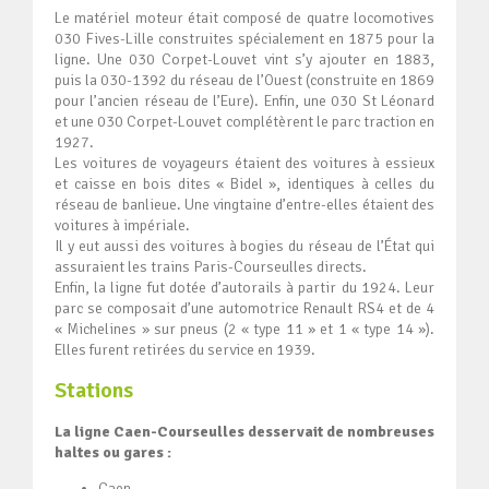
Le matériel moteur était composé de quatre locomotives
030 Fives-Lille construites spécialement en 1875 pour la
ligne. Une 030 Corpet-Louvet vint s’y ajouter en 1883,
puis la 030-1392 du réseau de l’Ouest (construite en 1869
pour l’ancien réseau de l’Eure). Enfin, une 030 St Léonard
et une 030 Corpet-Louvet complétèrent le parc traction en
1927.
Les voitures de voyageurs étaient des voitures à essieux
et caisse en bois dites « Bidel », identiques à celles du
réseau de banlieue. Une vingtaine d’entre-elles étaient des
voitures à impériale.
Il y eut aussi des voitures à bogies du réseau de l’État qui
assuraient les trains Paris-Courseulles directs.
Enfin, la ligne fut dotée d’autorails à partir du 1924. Leur
parc se composait d’une automotrice Renault RS4 et de 4
« Michelines » sur pneus (2 « type 11 » et 1 « type 14 »).
Elles furent retirées du service en 1939.
Stations
La ligne Caen-Courseulles desservait de nombreuses
haltes ou gares :
Caen